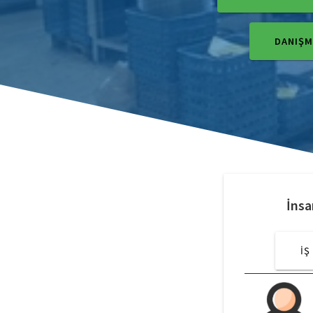
DANIŞMA
İnsa
İŞ