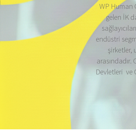
WP Human Cap
gelen İK d
sağlayıcıla
endüstri segm
şirketler
arasındadır. 
Devletleri v